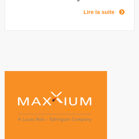
LE CORE 5 ans de vieillissement - chêne
Lire la suite
américain CRAFTSMANSHIP Le mélange
parfait de chêne américain et de genévrier
frais. LE RITUEL Le Bokma Bourbon Cask
se boit pur à température ambiante ou en
accompagnement d'une (triple) bière.