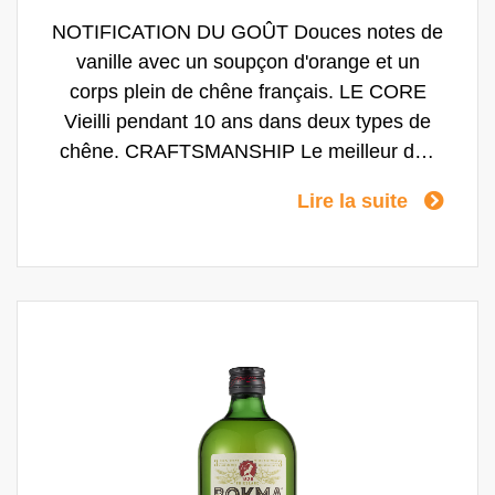
NOTIFICATION DU GOÛT Douces notes de
vanille avec un soupçon d'orange et un
corps plein de chêne français. LE CORE
Vieilli pendant 10 ans dans deux types de
chêne. CRAFTSMANSHIP Le meilleur des
deux mondes : chêne américain et français.
Lire la suite
LE RITUEL Le Bokma 10 se boit pur à
température ambiante ou comme un coup
de fouet avec une (triple) bière.