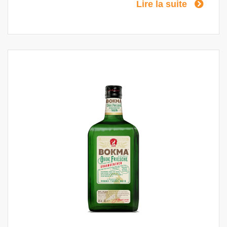
Lire la suite
un caractère "granuleux" supplémentaire. LE
RITUEL Bokma Oude Friesche
Graangenever se boit pur, à température
ambiante, ou comme un coup de fouet avec
une bière (Weizen).