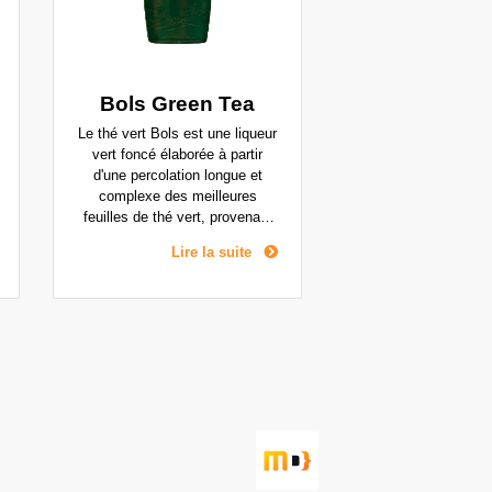
Bols Green Tea
Le thé vert Bols est une liqueur
vert foncé élaborée à partir
d'une percolation longue et
complexe des meilleures
feuilles de thé vert, provenant
exclusivement du Japon. Le
Lire la suite
thé vert est populaire dans tout
le Japon, la Chine et l'Asie. De
nombreux habitants des pays
du Pacifique mélangent le thé
vert avec du cognac ou du
scotch, ce qui ouvre la voie au
thé vert Bols pour rendre leurs
boissons encore plus intenses.