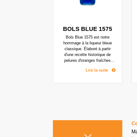
BOLS BLUE 1575
Bols Blue 1575 est notre
hommage à la liqueur bleue
classique. Élaboré à partir
d'une recette historique de
pelures d'oranges fraîches
distillées, faisant référence aux
Lire la suite
oranges Laraha sèches et
acidulées, et mélangé avec un
rhum épicé aux notes
botaniques. Cette infusion de
rhum, préparée dans notre
distillerie à Amsterdam, est
mélangée avec des plantes
aromatiques insulaires
typiques, telles que la vanille,
Co
les grains de paradis et la
cardamome. Ensemble, elles
Ma
apportent une saveur unique à