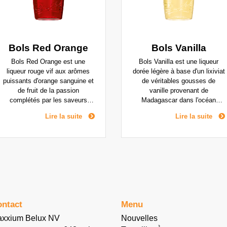
Bols Red Orange
Bols Vanilla
Bols Red Orange est une
Bols Vanilla est une liqueur
liqueur rouge vif aux arômes
dorée légère à base d'un lixiviat
puissants d'orange sanguine et
de véritables gousses de
de fruit de la passion
vanille provenant de
complétés par les saveurs
Madagascar dans l'océan
subtiles de la pêche et des
Indien. La liqueur a une riche
Lire la suite
Lire la suite
agrumes.
saveur de vanille avec un
soupçon d'agrumes, un peu de
chocolat et de pain grillé et un
léger accent d'amande/abricot
de noyaux d'abricots écrasés.
Bols Vanilla est un arôme de
liqueur qui, comme la fraise, ne
pouvait être trouvé dans aucun
bar jusqu'à assez récemment.
ntact
Menu
La vanille lie les arômes de
fruits, c'est pourquoi elle est
xxium Belux NV
Nouvelles
l'arôme de base de presque