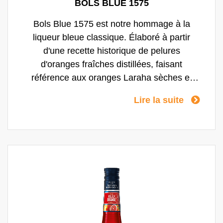
BOLS BLUE 1575
Bols Blue 1575 est notre hommage à la
liqueur bleue classique. Élaboré à partir
d'une recette historique de pelures
d'oranges fraîches distillées, faisant
référence aux oranges Laraha sèches et
acidulées, et mélangé avec un rhum épicé
Lire la suite
aux notes botaniques. Cette infusion de
rhum, préparée dans notre distillerie à
Amsterdam, est mélangée avec des plantes
aromatiques insulaires typiques, telles que
la vanille, les grains de paradis et la
cardamome. Ensemble, elles apportent une
saveur unique à la liqueur. Elles ajoutent de
la chaleur et des notes épicées tropicales au
rhum, conférant à la boisson une audace