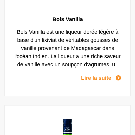
Bols Vanilla
Bols Vanilla est une liqueur dorée légère à
base d'un lixiviat de véritables gousses de
vanille provenant de Madagascar dans
l'océan Indien. La liqueur a une riche saveur
de vanille avec un soupçon d'agrumes, un
peu de chocolat et de pain grillé et un léger
Lire la suite
accent d'amande/abricot de noyaux
d'abricots écrasés. Bols Vanilla est un
arôme de liqueur qui, comme la fraise, ne
pouvait être trouvé dans aucun bar jusqu'à
assez récemment. La vanille lie les arômes
de fruits, c'est pourquoi elle est l'arôme de
base de presque toutes les glaces. Il se