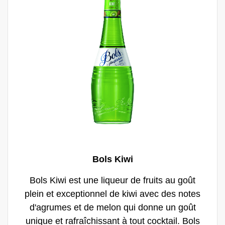
marie également très bien avec presque
tous les distillats vieillis en fûts de chêne,
ajoutant un léger goût de vanille à la note de
chêne. Avec l'explosion actuelle de
l'utilisation de fruits frais et d'ingrédients de
qualité dans les bars à cocktails, la vanille
de Bols est l'ingrédient le plus précieux du
répertoire d'un barman élégant.
Bols Kiwi
Bols Kiwi est une liqueur de fruits au goût
plein et exceptionnel de kiwi avec des notes
d'agrumes et de melon qui donne un goût
unique et rafraîchissant à tout cocktail. Bols