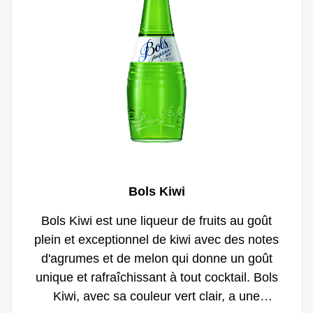
ajoutant un léger goût de vanille à la note de
chêne. Avec l'explosion actuelle de
l'utilisation de fruits frais et d'ingrédients de
qualité dans les bars à cocktails, la vanille
de Bols est l'ingrédient le plus précieux du
répertoire d'un barman élégant.
Bols Kiwi
Bols Kiwi est une liqueur de fruits au goût
plein et exceptionnel de kiwi avec des notes
d'agrumes et de melon qui donne un goût
unique et rafraîchissant à tout cocktail. Bols
Kiwi, avec sa couleur vert clair, a une