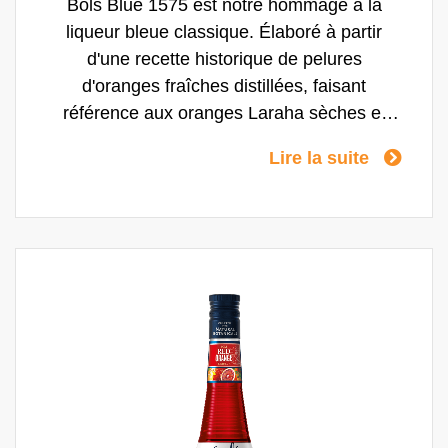
Bols Blue 1575 est notre hommage à la
liqueur bleue classique. Élaboré à partir
d'une recette historique de pelures
d'oranges fraîches distillées, faisant
référence aux oranges Laraha sèches et
acidulées, et mélangé avec un rhum épicé
Lire la suite
aux notes botaniques. Cette infusion de
rhum, préparée dans notre distillerie à
Amsterdam, est mélangée avec des plantes
aromatiques insulaires typiques, telles que
la vanille, les grains de paradis et la
cardamome. Ensemble, elles apportent une
saveur unique à la liqueur. Elles ajoutent de
la chaleur et des notes épicées tropicales au
rhum, conférant à la boisson une audace
supplémentaire et un goût premium.