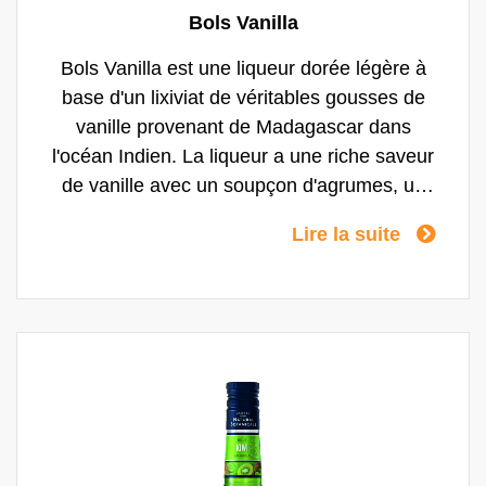
Bols Vanilla
Bols Vanilla est une liqueur dorée légère à
base d'un lixiviat de véritables gousses de
vanille provenant de Madagascar dans
l'océan Indien. La liqueur a une riche saveur
de vanille avec un soupçon d'agrumes, un
peu de chocolat et de pain grillé et un léger
Lire la suite
accent d'amande/abricot de noyaux
d'abricots écrasés. Bols Vanilla est un
arôme de liqueur qui, comme la fraise, ne
pouvait être trouvé dans aucun bar jusqu'à
assez récemment. La vanille lie les arômes
de fruits, c'est pourquoi elle est l'arôme de
base de presque toutes les glaces. Il se
marie également très bien avec presque
tous les distillats vieillis en fûts de chêne,