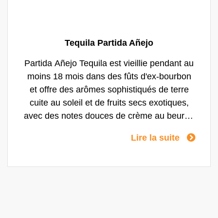
Tequila Partida Añejo
Partida Añejo Tequila est vieillie pendant au
moins 18 mois dans des fûts d'ex-bourbon
et offre des arômes sophistiqués de terre
cuite au soleil et de fruits secs exotiques,
avec des notes douces de crème au beurre.
La bouche est riche et pleine, avec des
Lire la suite
notes de cannelle, de banane, de café au
lait et de chocolat au four. Partida Añejo est
une tequila exquise, avec un piquant et une
douceur de tonneau qui ouvrent des
possibilités intrigantes dans les cocktails
classiques.