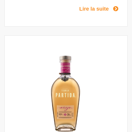
préserver son caractère frais et nuancé. Des
Lire la suite
notes épicées et terrestres se mêlent à des
nuances d'agrumes au nez. Le palais révèle
des notes vives de fruits tropicaux et de
vanille, avec des touches d'agave cuit,
d'épices de poivre blanc et de
pamplemousse juteux.