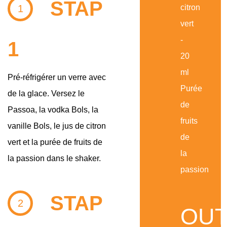
STAP
1
citron
vert
-
1
20
ml
Pré-réfrigérer un verre avec
Purée
de la glace. Versez le
de
Passoa, la vodka Bols, la
fruits
vanille Bols, le jus de citron
de
vert et la purée de fruits de
la
la passion dans le shaker.
passion
STAP
2
OUT