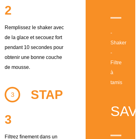
2
Remplissez le shaker avec
-
de la glace et secouez fort
Shaker
pendant 10 secondes pour
-
obtenir une bonne couche
Filtre
de mousse.
à
tamis
STAP
3
SAV
3
Filtrez finement dans un