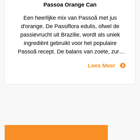
Passoa Orange Can
Een heerlijke mix van Passoã met jus
d'orange. De Passiflora edulis, ofwel de
passievrucht uit Brazilie, wordt als uniek
ingrediënt gebruikt voor het populaire
Passoã recept. De balans van zoete, zure
en bittere smaken maken Passoã subtiel en
Lees Meer
verfrissend. Samen met fruitige, sterke en
specifieke smaken en intense passievrucht
aroma's.