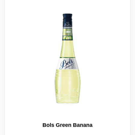
Vanille bindt de fruitsmaken, reden waarom
het de basissmaak van vrijwel elke soort
roomijs is. Hij past ook uitstekend bij vrijwel
alle op eiken vaten gerijpte distillaten,
waarbij het een lichte vanillesmaak aan de
eiken noot toevoegd. Met de huidige
explosie in het gebruik van vers fruit en
premium ingrediënten in cocktailbars, is Bols
Vanilla het meest waardevolle ingrediënt in
een stijlvol bartenders repertoire.
Bols Green Banana