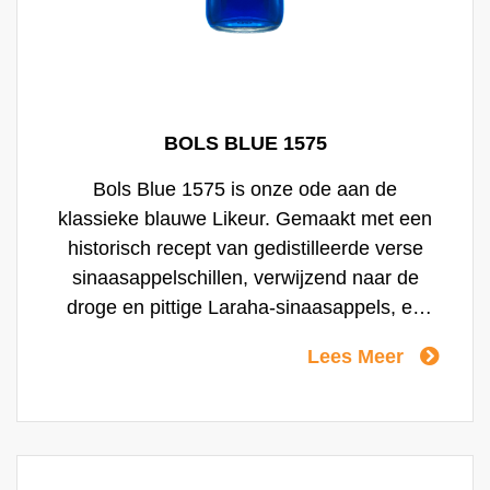
BOLS BLUE 1575
Bols Blue 1575 is onze ode aan de
klassieke blauwe Likeur. Gemaakt met een
historisch recept van gedistilleerde verse
sinaasappelschillen, verwijzend naar de
droge en pittige Laraha-sinaasappels, en
gemengd met een botanisch gekruide rum.
Lees Meer
Deze ruminfusie, bereid in onze
distilleerderij in Amsterdam, wordt gemengd
met typische smaakvolle eilandbotanicals,
zoals vanille, paradijskorrels en kardemom.
Samen zorgen ze voor een unieke smaak in