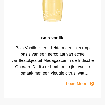
Bols Vanilla
Bols Vanille is een lichtgouden likeur op
basis van een percolaat van echte
vanillestokjes uit Madagascar in de Indische
Oceaan. De likeur heeft een rijke vanille
smaak met een vleugje citrus, wat
chocolade en toast en een licht
Lees Meer
amandel/abrikoos accent van geplette
abrikozenpitten. Bols Vanille is een
likeursmaak die net als Aardbei tot vrij
recent in geen enkele bar te vinden was.