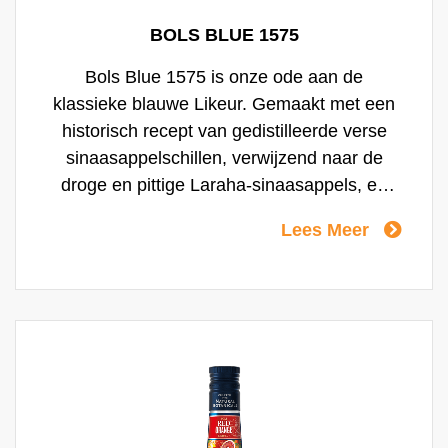
BOLS BLUE 1575
Bols Blue 1575 is onze ode aan de
klassieke blauwe Likeur. Gemaakt met een
historisch recept van gedistilleerde verse
sinaasappelschillen, verwijzend naar de
droge en pittige Laraha-sinaasappels, en
gemengd met een botanisch gekruide rum.
Lees Meer
Deze ruminfusie, bereid in onze
distilleerderij in Amsterdam, wordt gemengd
met typische smaakvolle eilandbotanicals,
zoals vanille, paradijskorrels en kardemom.
Samen zorgen ze voor een unieke smaak in
de likeur. Ze voegen warmte en tropische
kruidige tonen toe aan de rum, wat de drank
extra kracht en een premium smaak geeft.