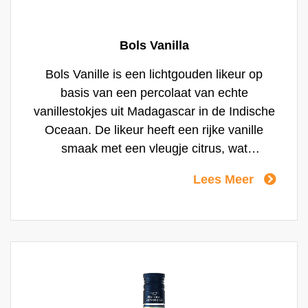
Bols Vanilla
Bols Vanille is een lichtgouden likeur op
basis van een percolaat van echte
vanillestokjes uit Madagascar in de Indische
Oceaan. De likeur heeft een rijke vanille
smaak met een vleugje citrus, wat
chocolade en toast en een licht
Lees Meer
amandel/abrikoos accent van geplette
abrikozenpitten. Bols Vanille is een
likeursmaak die net als Aardbei tot vrij
recent in geen enkele bar te vinden was.
Vanille bindt de fruitsmaken, reden waarom
het de basissmaak van vrijwel elke soort
roomijs is. Hij past ook uitstekend bij vrijwel