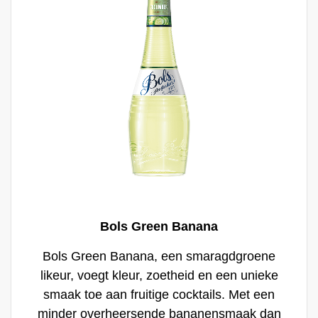
alle op eiken vaten gerijpte distillaten,
waarbij het een lichte vanillesmaak aan de
eiken noot toevoegd. Met de huidige
explosie in het gebruik van vers fruit en
premium ingrediënten in cocktailbars, is Bols
Vanilla het meest waardevolle ingrediënt in
een stijlvol bartenders repertoire.
Bols Green Banana
Bols Green Banana, een smaragdgroene
likeur, voegt kleur, zoetheid en een unieke
smaak toe aan fruitige cocktails. Met een
minder overheersende bananensmaak dan