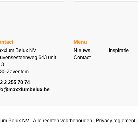
licht amandel/abrikoos accent
van geplette abrikozenpitten.
Bols Vanille is een likeursmaak
die net als Aardbei tot vrij
recent in geen enkele bar te
vinden was. Vanille bindt de
fruitsmaken, reden waarom het
ntact
Menu
de basissmaak van vrijwel elke
soort roomijs is. Hij past ook
xxium Belux NV
Nieuws
Inspiratie
uitstekend bij vrijwel alle op
uvensesteenweg 643 unit
Contact
eiken vaten gerijpte distillaten,
13
waarbij het een lichte
30 Zaventem
vanillesmaak aan de eiken
noot toevoegd. Met de huidige
2 2 255 70 74
explosie in het gebruik van
fo@maxxiumbelux.be
vers fruit en premium
ingrediënten in cocktailbars, is
Bols Vanilla het meest
waardevolle ingrediënt in een
stijlvol bartenders repertoire.
um Belux NV - Alle rechten voorbehouden |
Privacy reglement