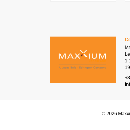
gemengd met een botanisch
gekruide rum. Deze ruminfusie,
bereid in onze distilleerderij in
Amsterdam, wordt gemengd
met typische smaakvolle
eilandbotanicals, zoals vanille,
paradijskorrels en kardemom.
Co
Samen zorgen ze voor een
unieke smaak in de likeur. Ze
Ma
voegen warmte en tropische
Le
kruidige tonen toe aan de rum,
1.
wat de drank extra kracht en
19
een premium smaak geeft.
+3
in
© 2026 Maxxi