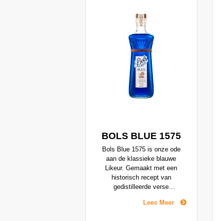
BOLS BLUE 1575
Bols Blue 1575 is onze ode
aan de klassieke blauwe
Likeur. Gemaakt met een
historisch recept van
gedistilleerde verse
sinaasappelschillen, verwijzend
Lees Meer
naar de droge en pittige
Laraha-sinaasappels, en