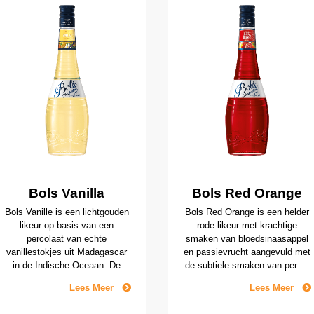
Bols Vanilla
Bols Red Orange
Bols Vanille is een lichtgouden
Bols Red Orange is een helder
likeur op basis van een
rode likeur met krachtige
percolaat van echte
smaken van bloedsinaasappel
vanillestokjes uit Madagascar
en passievrucht aangevuld met
in de Indische Oceaan. De
de subtiele smaken van perzik
likeur heeft een rijke vanille
en citrus.
Lees Meer
Lees Meer
smaak met een vleugje citrus,
wat chocolade en toast en een