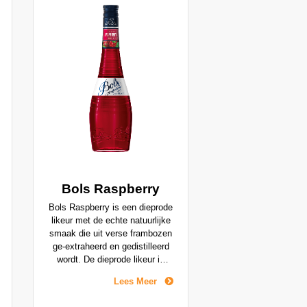
Bols Raspberry
Bols Raspberry is een dieprode
likeur met de echte natuurlijke
smaak die uit verse frambozen
ge-extraheerd en gedistilleerd
wordt. De dieprode likeur is
licht op de tong en heeft een
Lees Meer
volle frambozensmaak die
geleidelijk wat rinsiger wordt.