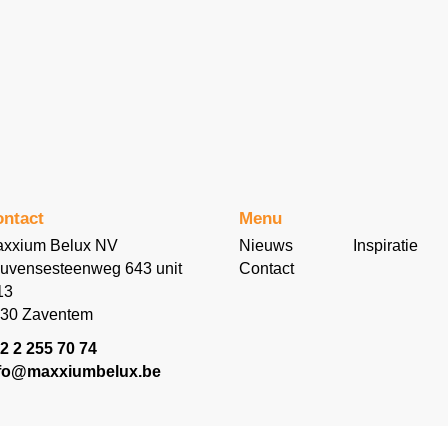
ntact
Menu
xxium Belux NV
Nieuws
Inspiratie
uvensesteenweg 643 unit
Contact
13
30 Zaventem
2 2 255 70 74
fo@maxxiumbelux.be