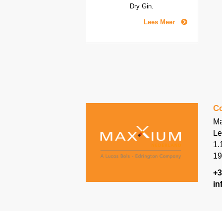
Dry Gin.
Lees Meer
Co
Ma
Le
1.
19
+3
in