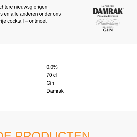
htere nieuwsgierigen,
rs en alle anderen onder ons
rije cocktail – ontmoet
0,0%
70 cl
Gin
Damrak
DE PRODUCTEN