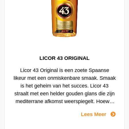
LICOR 43 ORIGINAL
Licor 43 Original is een zoete Spaanse
likeur met een onmiskenbare smaak. Smaak
is het geheim van het succes. Licor 43
straalt met een helder gouden glans die zijn
mediterrane afkomst weerspiegelt. Hoewel
het heerlijk puur kan gedronken worden, met
Lees Meer
of zonder ijs, zijn de smaken zo harmonieus
dat het er gewoon om vraagt om te worden