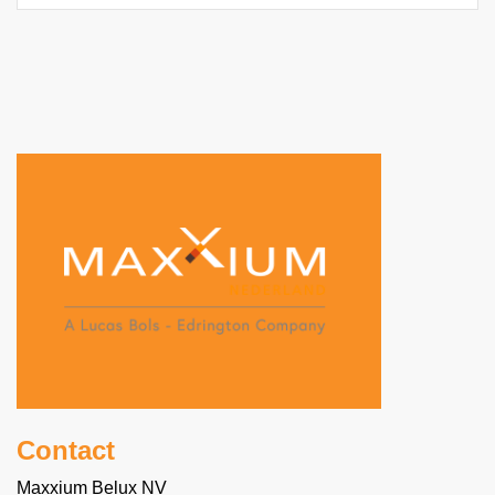
gemixt met andere drankjes. Licor 43 is
ongeëvenaard is zijn veelzijdigheid.
Contact
Maxxium Belux NV