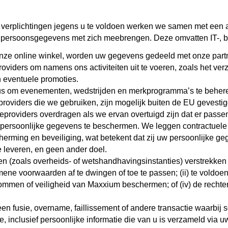
verplichtingen jegens u te voldoen werken we samen met een a
w persoonsgegevens met zich meebrengen. Deze omvatten IT-, b
nze online winkel, worden uw gegevens gedeeld met onze partne
oviders om namens ons activiteiten uit te voeren, zoals het v
 eventuele promoties.
s om evenementen, wedstrijden en merkprogramma’s te behere
oviders die we gebruiken, zijn mogelijk buiten de EU gevestig
eproviders overdragen als we ervan overtuigd zijn dat er pas
 persoonlijke gegevens te beschermen. We leggen contractuele 
herming en beveiliging, wat betekent dat zij uw persoonlijke 
 leveren, en geen ander doel.
 (zoals overheids- of wetshandhavingsinstanties) verstrekken i
ene voorwaarden af ​​te dwingen of toe te passen; (ii) te voldoe
dommen of veiligheid van Maxxium beschermen; of (iv) de recht
een fusie, overname, faillissement of andere transactie waarbij
e, inclusief persoonlijke informatie die van u is verzameld via