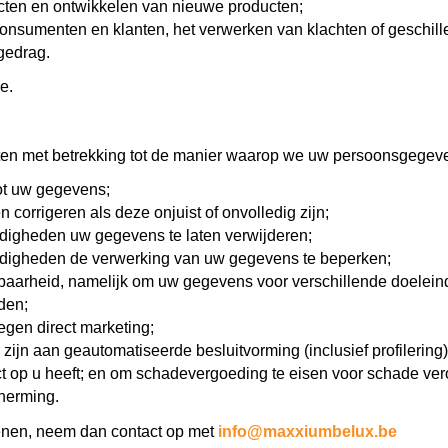
ten en ontwikkelen van nieuwe producten;
onsumenten en klanten, het verwerken van klachten of geschil
gedrag.
e.
ten met betrekking tot de manier waarop we uw persoonsgegeve
tot uw gegevens;
 corrigeren als deze onjuist of onvolledig zijn;
digheden uw gegevens te laten verwijderen;
ndigheden de verwerking van uw gegevens te beperken;
aarheid, namelijk om uw gegevens voor verschillende doeleind
den;
gen direct marketing;
zijn aan geautomatiseerde besluitvorming (inclusief profilering),
fect op u heeft; en om schadevergoeding te eisen voor schade v
herming.
fenen, neem dan contact op met
info@maxxiumbelux.be