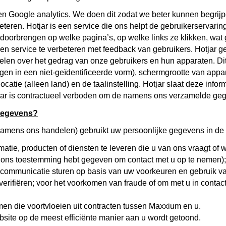
en Google analytics. We doen dit zodat we beter kunnen begri
eren. Hotjar is een service die ons helpt de gebruikerservarin
 doorbrengen op welke pagina’s, op welke links ze klikken, wat 
te en service te verbeteren met feedback van gebruikers. Hotjar 
len over het gedrag van onze gebruikers en hun apparaten. Dit
gen in een niet-geïdentificeerde vorm), schermgrootte van appa
locatie (alleen land) en de taalinstelling. Hotjar slaat deze inf
jar is contractueel verboden om de namens ons verzamelde geg
gegevens?
namens ons handelen) gebruikt uw persoonlijke gegevens in de
tie, producten of diensten te leveren die u van ons vraagt ​​of
u ons toestemming hebt gegeven om contact met u op te nemen);
communicatie sturen op basis van uw voorkeuren en gebruik v
 verifiëren; voor het voorkomen van fraude of om met u in contact
en die voortvloeien uit contracten tussen Maxxium en u.
site op de meest efficiënte manier aan u wordt getoond.