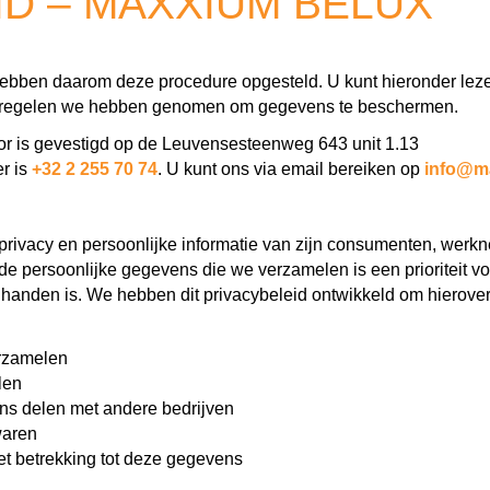
ID – MAXXIUM BELUX
 hebben daarom deze procedure opgesteld. U kunt hieronder le
tregelen we hebben genomen om gegevens te beschermen.
or is gevestigd op de Leuvensesteenweg 643 unit 1.13
r is
+32 2 255 70 74
. U kunt ons via email bereiken op
info@m
ivacy en persoonlijke informatie van zijn consumenten, werkne
 de persoonlijke gegevens die we verzamelen is een prioriteit vo
e handen is. We hebben dit privacybeleid ontwikkeld om hierover 
rzamelen
len
s delen met andere bedrijven
waren
et betrekking tot deze gegevens