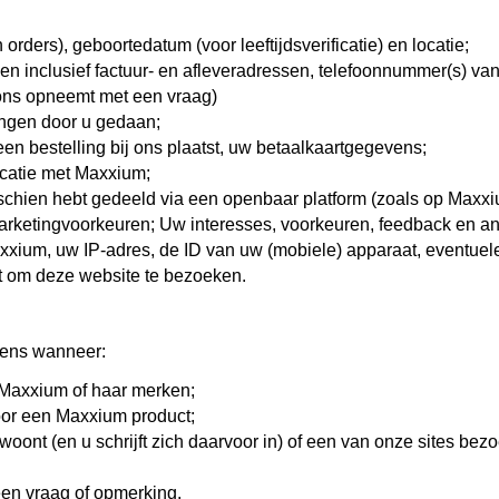
ders), geboortedatum (voor leeftijdsverificatie) en locatie;
n inclusief factuur- en afleveradressen, telefoonnummer(s) va
 ons opneemt met een vraag)
ingen door u gedaan;
n bestelling bij ons plaatst, uw betaalkaartgegevens;
catie met Maxxium;
chien hebt gedeeld via een openbaar platform (zoals op Maxxiu
rketingvoorkeuren; Uw interesses, voorkeuren, feedback en a
axxium, uw IP-adres, de ID van uw (mobiele) apparaat, eventue
kt om deze website te bezoeken.
vens wanneer:
 Maxxium of haar merken;
voor een Maxxium product;
ont (en u schrijft zich daarvoor in) of een van onze sites bezo
en vraag of opmerking.