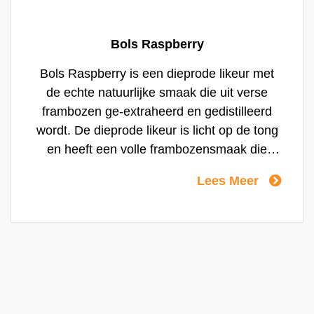
Bols Raspberry
Bols Raspberry is een dieprode likeur met
de echte natuurlijke smaak die uit verse
frambozen ge-extraheerd en gedistilleerd
wordt. De dieprode likeur is licht op de tong
en heeft een volle frambozensmaak die
geleidelijk wat rinsiger wordt. Hoewel
Lees Meer
frambozenlikeuren in de US al een hele tijd
populair zijn, zijn Europese bars pas
onlangs begonnen ze op voorraad te
nemen, ondanks het feit dat de meeste
frambozenlikeuren in Europa gemaakt
worden.Bols Raspberry is een rinsige likeur
met de echte smaak van verse frambozen