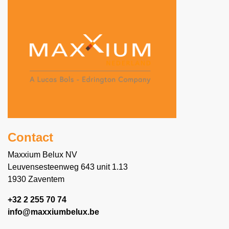
en een vleugje citrus. Bols Raspberry's
succes in Europe is bevorderd door de
French Martini en de Raspberry Collins.
Contact
Maxxium Belux NV
Leuvensesteenweg 643 unit 1.13
1930 Zaventem
+32 2 255 70 74
info@maxxiumbelux.be