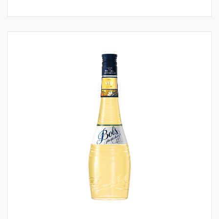
distilleerderij in Amsterdam, wordt gemengd
met typische smaakvolle eilandbotanicals,
zoals vanille, paradijskorrels en kardemom.
Samen zorgen ze voor een unieke smaak in
de likeur. Ze voegen warmte en tropische
kruidige tonen toe aan de rum, wat de drank
extra kracht en een premium smaak geeft.