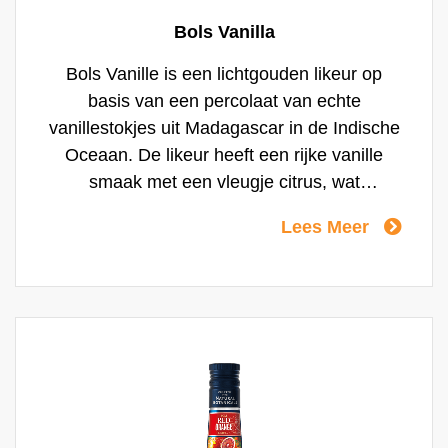
Bols Vanilla
Bols Vanille is een lichtgouden likeur op
basis van een percolaat van echte
vanillestokjes uit Madagascar in de Indische
Oceaan. De likeur heeft een rijke vanille
smaak met een vleugje citrus, wat
chocolade en toast en een licht
Lees Meer
amandel/abrikoos accent van geplette
abrikozenpitten. Bols Vanille is een
likeursmaak die net als Aardbei tot vrij
recent in geen enkele bar te vinden was.
Vanille bindt de fruitsmaken, reden waarom
het de basissmaak van vrijwel elke soort
roomijs is. Hij past ook uitstekend bij vrijwel
alle op eiken vaten gerijpte distillaten,