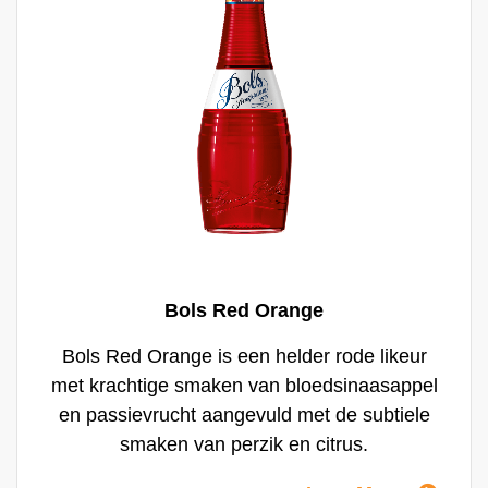
waarbij het een lichte vanillesmaak aan de
eiken noot toevoegd. Met de huidige
explosie in het gebruik van vers fruit en
premium ingrediënten in cocktailbars, is Bols
Vanilla het meest waardevolle ingrediënt in
een stijlvol bartenders repertoire.
Bols Red Orange
Bols Red Orange is een helder rode likeur
met krachtige smaken van bloedsinaasappel
en passievrucht aangevuld met de subtiele
smaken van perzik en citrus.